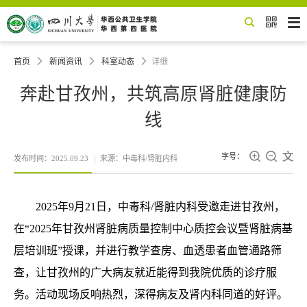


首页

新闻资讯

科室动态

详细
奔赴甘孜州，共筑高原肾脏健康防
线



字号：
发布时间：2025.09.23
来源：中毒科/肾脏内科
2025年9月21日，中毒科/肾脏内科受邀走进甘孜州，
在“2025年甘孜州肾脏病质量控制中心质控会议暨肾脏病基
层培训班”授课，并进行教学查房、血透患者血管通路筛
查，让甘孜州的广大病友就近能得到我院优质的诊疗服
务。活动现场反响热烈，深得病友及肾内科同道的好评。