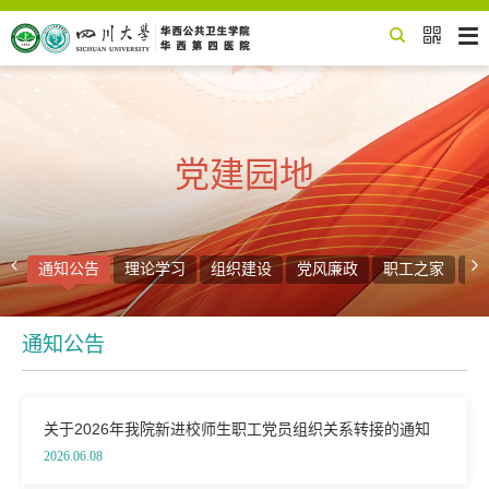


党建园地


态
通知公告
理论学习
组织建设
党风廉政
职工之家
团
通知公告
关于2026年我院新进校师生职工党员组织关系转接的通知
2026.06.08