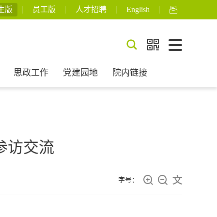
生版
员工版
人才招聘
English



思政工作
党建园地
院内链接
参访交流



字号：