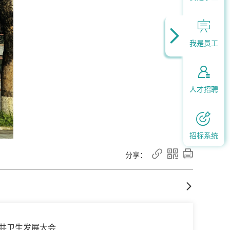


我是员工

人才招聘

招标系统



分享：

公共卫生发展大会