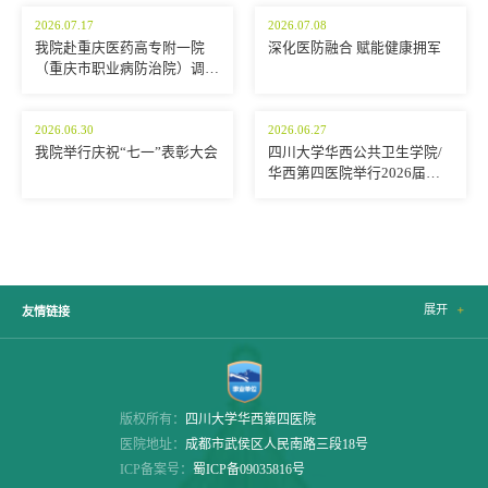
2026.07.17
2026.07.08
我院赴重庆医药高专附一院
深化医防融合 赋能健康拥军
（重庆市职业病防治院）调研
交流
2026.06.30
2026.06.27
我院举行庆祝“七一”表彰大会
四川大学华西公共卫生学院/
华西第四医院举行2026届学
生毕业典礼暨学位授予仪式
展开

友情链接
版权所有：
四川大学华西第四医院
医院地址：
成都市武侯区人民南路三段18号
ICP备案号：
蜀ICP备09035816号