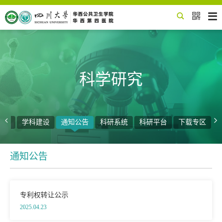


科学研究


动态
学科建设
通知公告
科研系统
科研平台
下载专区
通知公告
专利权转让公示
2025.04.23