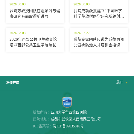
2026.08.03
2026.08.03
裴晓方教授团队在温泉浴与健
我院成功获批建立“中国医学
康研究方面取得新进展
科学院放射医学研究所辐射生
物剂量与生物标志物联合实验
室”
2026.08.03
2026.07.27
2026年西部公共卫生教育论
我院专家团队应邀为成德眉资
坛暨西部公共卫生学院院长/
艾滋病防治人才培训会授课
系主任联席会召开
展开

友情链接
版权所有：
四川大学华西第四医院
医院地址：
成都市武侯区人民南路三段18号
ICP备案号：
蜀ICP备09035816号