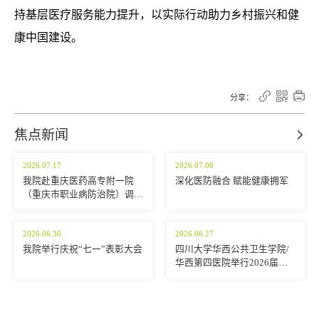
持基层医疗服务能力提升，
以实际行动助力乡村振兴和健
康中国建设。



分享：
焦点新闻

2026.07.17
2026.07.08
我院赴重庆医药高专附一院
深化医防融合 赋能健康拥军
（重庆市职业病防治院）调研
交流
2026.06.30
2026.06.27
我院举行庆祝“七一”表彰大会
四川大学华西公共卫生学院/
华西第四医院举行2026届学
生毕业典礼暨学位授予仪式