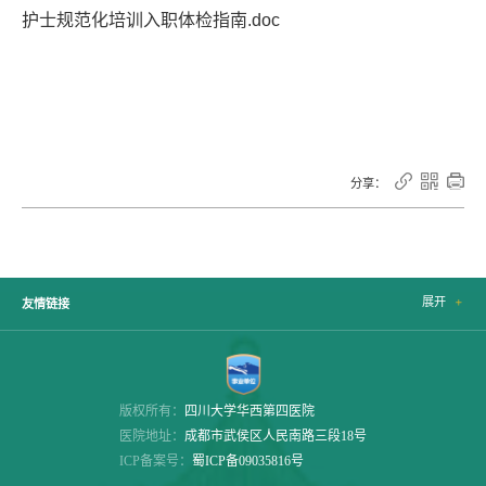
护士规范化培训入职体检指南.doc



分享：
展开

友情链接
版权所有：
四川大学华西第四医院
医院地址：
成都市武侯区人民南路三段18号
ICP备案号：
蜀ICP备09035816号