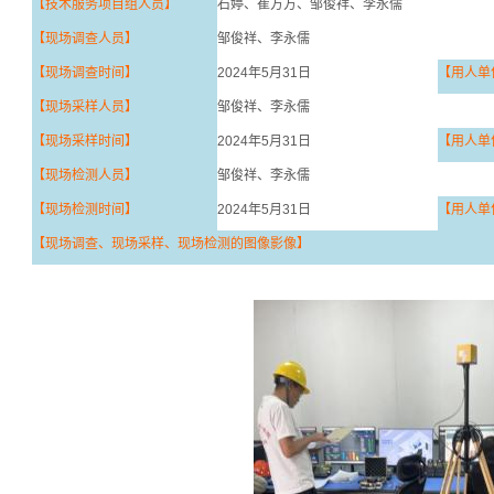
【技术服务项目组人员】
石婷、
崔方方、
邹俊祥、李永儒
【现场调查人员】
邹俊祥、李永儒
【现场调查时间】
2024
年
5
月
31
日
【
用人
单
【
现场
采样人员】
邹俊祥、李永儒
【
现场
采样时间】
2024
年
5
月
31
日
【
用人
单
【
现场检测人员
】
邹俊祥、李永儒
【
现场检测时间
】
2024
年
5
月
31
日
【
用人
单
【
现场调查、现场采样、现场检测的图像影像
】