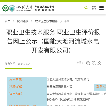


首页

院内链接

职业卫生技术服务

详细
职业卫生技术服务 职业卫生评价报
告网上公示（国能大渡河流域水电
开发有限公司）



字号：
发布时间：2024.11.04
【
用人
单位】
国能大渡河流域水电开发有限公司
【地理位置】
雅安市汉源县皇木镇
【联系人
【项目名称】
国能大渡河流域水电开发有限公司瀑布沟水电
100MW
）职业病危害
控制效果
评价