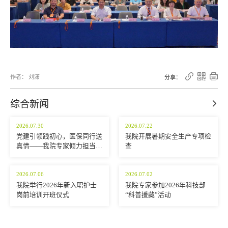



作者： 刘潇
分享：
综合新闻

2026.07.30
2026.07.22
党建引领践初心，医保同行送
我院开展暑期安全生产专项检
真情——我院专家倾力担当，
查
随健康列车深入松潘，将优质
服务送抵高原
2026.07.06
2026.07.02
我院举行2026年新入职护士
我院专家参加2026年科技部
岗前培训开班仪式
“科普援藏”活动