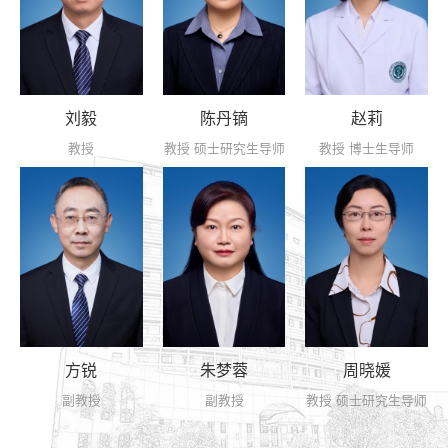
刘毅
陈丹镝
赵莉
教授
教授
硕士研究生导师
教授
博士生导师
方锐
朱梦蓉
周晓媛
副教授
副教授
教授
硕士研究生导师