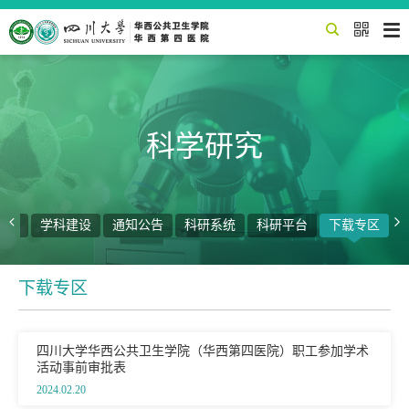


科学研究


动态
学科建设
通知公告
科研系统
科研平台
下载专区
下载专区
四川大学华西公共卫生学院（华西第四医院）职工参加学术
活动事前审批表
2024.02.20