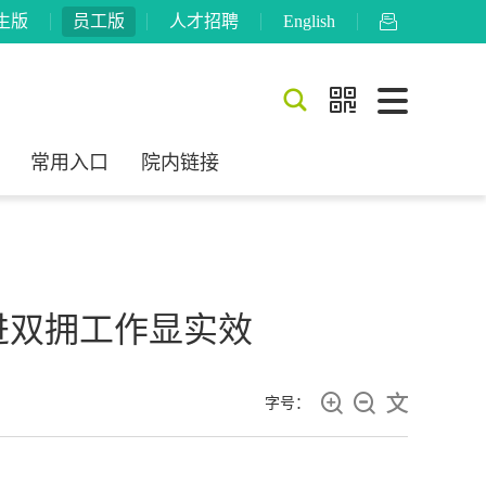
生版
员工版
人才招聘
English



常用入口
院内链接
进双拥工作显实效



字号：