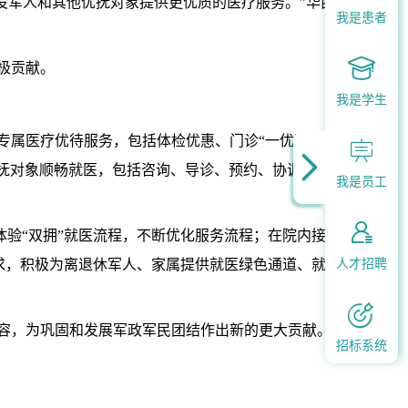
役军人和其他优抚对象提供更优质的医疗服务。”华西
我是患者

极贡献。
我是学生
专属医疗优待服务，包括体检优惠、门诊“一优惠五优


优抚对象顺畅就医，包括咨询、导诊、预约、协调入院
我是员工

验“双拥”就医流程，不断优化服务流程；在院内接诊
人才招聘
求，积极为离退休军人、家属提供就医绿色通道、就医

容，为巩固和发展军政军民团结作出新的更大贡献。
招标系统