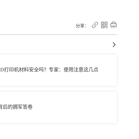



分享：

3D打印机材料安全吗？专家：使用注意这几点
背后的拥军答卷