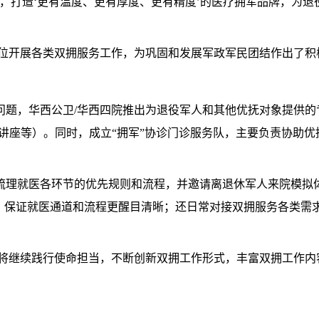
，打造‘更有温度、更有厚度、更有精度’的医疗拥军品牌，为退
单位开展各类双拥服务工作，为巩固和发展军政军民团结作出了积
问题，华西公卫/华西四院推出为退役军人和其他优抚对象提供的
普讲座等）。同时，成立“拥军”协诊门诊服务队，主要负责协助
梳理就医各环节的优先规则和流程，并邀请离退休军人来院模拟体
识，保证就医通道和流程更醒目清晰；还日常对接双拥服务各类需
院将继续践行使命担当，不断创新双拥工作形式，丰富双拥工作内