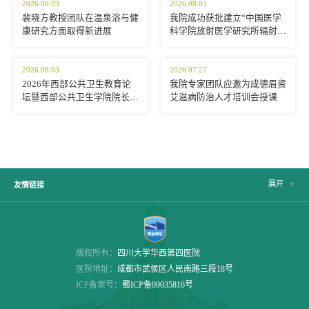
2026.08.03
2026.08.03
裴晓方教授团队在温泉浴与健
我院成功获批建立“中国医学
康研究方面取得新进展
科学院放射医学研究所辐射生
物剂量与生物标志物联合实验
室”
2026.08.03
2026.07.27
2026年西部公共卫生教育论
我院专家团队应邀为成德眉资
坛暨西部公共卫生学院院长/
艾滋病防治人才培训会授课
系主任联席会召开
展开

友情链接
版权所有：
四川大学华西第四医院
医院地址：
成都市武侯区人民南路三段18号
ICP备案号：
蜀ICP备09035816号