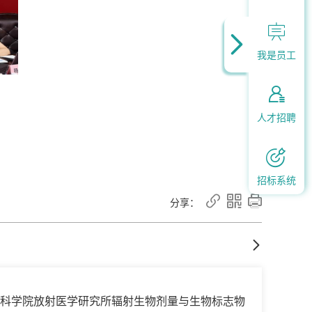


我是员工

人才招聘

招标系统



分享：

学科学院放射医学研究所辐射生物剂量与生物标志物