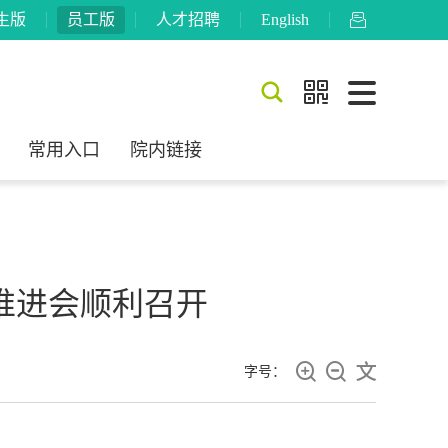
生版
员工版
人才招聘
English



常用入口
院内链接
推进会顺利召开



字号：