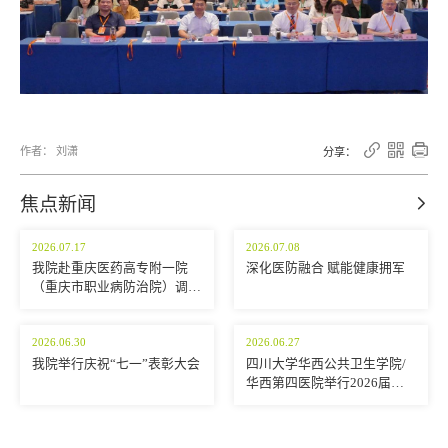



作者： 刘潇
分享：
焦点新闻

2026.07.17
2026.07.08
我院赴重庆医药高专附一院
深化医防融合 赋能健康拥军
（重庆市职业病防治院）调研
交流
2026.06.30
2026.06.27
我院举行庆祝“七一”表彰大会
四川大学华西公共卫生学院/
华西第四医院举行2026届学
生毕业典礼暨学位授予仪式