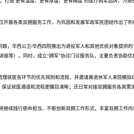
，打造‘更有温度、更有厚度、更有精度’的医疗拥军品牌，为退
单位开展各类双拥服务工作，为巩固和发展军政军民团结作出了积
问题，华西公卫/华西四院推出为退役军人和其他优抚对象提供的
普讲座等）。同时，成立“拥军”协诊门诊服务队，主要负责协助
梳理就医各环节的优先规则和流程，并邀请离退休军人来院模拟体
识，保证就医通道和流程更醒目清晰；还日常对接双拥服务各类需
院将继续践行使命担当，不断创新双拥工作形式，丰富双拥工作内