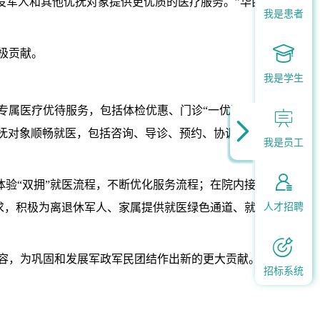
役军人和其他优抚对象提供更优质的医疗服务。”华西
我是患者

极贡献。
我是学生
专属医疗优待服务，包括体检优惠、门诊“一优惠五优


优抚对象顺畅就医，包括咨询、导诊、预约、协调入院
我是员工

验“双拥”就医流程，不断优化服务流程；在院内接诊
人才招聘
求，积极为离退休军人、家属提供就医绿色通道、就医

容，为巩固和发展军政军民团结作出新的更大贡献。
招标系统