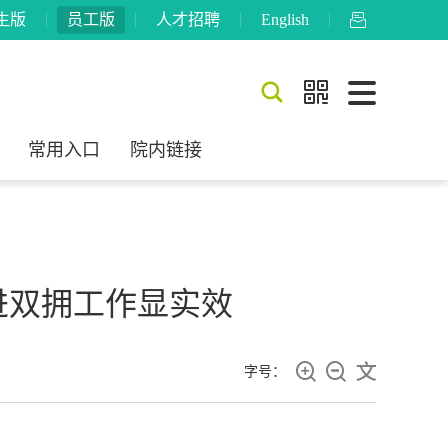
生版
员工版
人才招聘
English



常用入口
院内链接
进双拥工作显实效



字号：