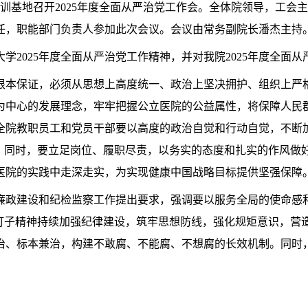
训基地召开
2025
年度全面从严治党工作会。全体院领导，工会主
任，职能部门负责人参加此次会议。会议由常务副院长潘杰主持
大学
2025
年度全面从严治党工作精神，并对我院
2025
年度全面从
根本保证，必须从思想上高度统一、政治上坚决拥护、组织上严
为中心的发展理念，牢牢把握公立医院的公益属性，将保障人民
院教职员工和党员干部要以高度的政治自觉和行动自觉，不断加强
色。同时，要立足岗位、履职尽责，以务实的态度和扎实的作风做
医院的实践中走深走实，为实现健康中国战略目标提供坚强保障
廉政建设和纪检监察工作提出要求，强调要以服务全局的使命感
钉子精神持续加强纪律建设，筑牢思想防线，强化规矩意识，营造
治、标本兼治，构建不敢腐、不能腐、不想腐的长效机制。同时