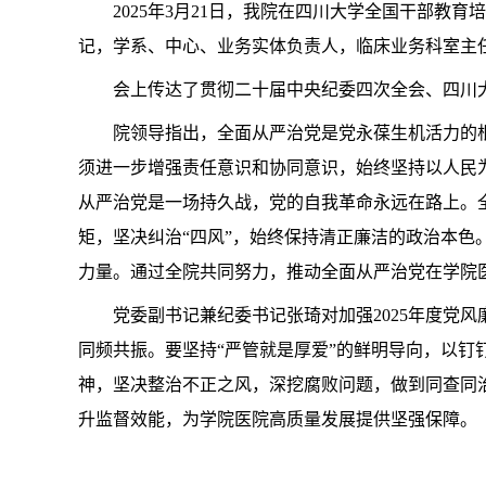
2025
年
3
月
21
日，我院在四川大学全国干部教育培
记，学系、中心、业务实体负责人，临床业务科室主
会上传达了
贯彻二十届中央纪委四次全会、四川
院领导指出，全面从严治党是党永葆生机活力的
须进一步增强责任意识和协同意识，始终坚持以人民
从严治党是一场持久战，党的自我革命永远在路上。全
矩，坚决纠治“四风”，始终保持清正廉洁的政治本
力量。通过全院共同努力，推动全面从严治党在学院
党委副书记兼纪委书记张琦对加强
2025
年度党风
同频共振。要坚持“严管就是厚爱”的鲜明导向，以钉
神，坚决整治不正之风，深挖腐败问题，做到同查同
升监督效能，为学院医院高质量发展提供坚强保障。