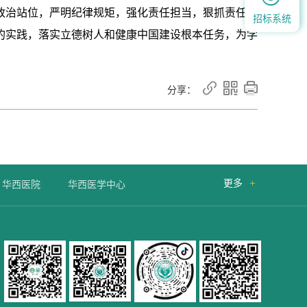
政治站位，严明纪律规矩，强化责任担当，狠抓责任落
招标系统
的实践，落实立德树人和健康中国建设根本任务，为学



分享：
更多

华西医院
华西医学中心