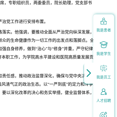
席，专职组织员，两委委员，院长助理，党支部书
。

严治党工作进行安排布置。
我是患者
格落实。他强调，要推动全面从严治党向纵深发展，必
群众的生命健康作为一切工作的出发点和落脚点。全面

自身修养，做到“治心”与“修身”并重，严守纪律规
我是学生
好本职工作，为学院高水平建设和医院高质量发展贡献
。


和责任感，推动政治监督深化，确保与党中央决策部署
我是员工
风清气正的政治生态。以“一严到底”的定力和斗争精

，要以深化改革的决心和务实举措，健全监督体系，提
人才招聘
