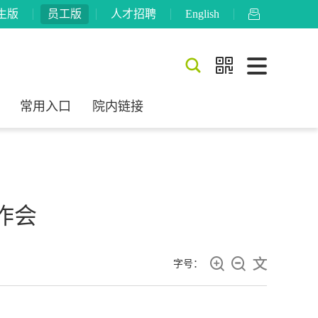
生版
员工版
人才招聘
English



常用入口
院内链接
作会



字号：