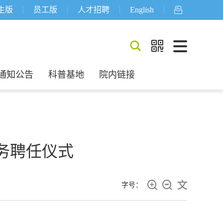
生版
员工版
人才招聘
English



通知公告
科普基地
院内链接
务聘任仪式



字号：