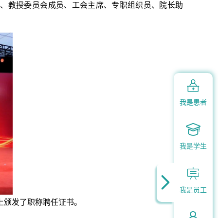
成员、教授委员会成员、工会主席、专职组织员、院长助

我是患者

我是学生


我是员工
式上颁发了职称聘任证书。
