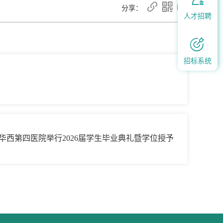



分享：
人才招聘


招标系统
华西第四医院举行2026届学生毕业典礼暨学位授予