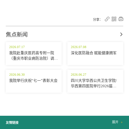



分享：
焦点新闻

2026.07.17
2026.07.08
我院赴重庆医药高专附一院
深化医防融合 赋能健康拥军
（重庆市职业病防治院）调研
交流
2026.06.30
2026.06.27
我院举行庆祝“七一”表彰大会
四川大学华西公共卫生学院/
华西第四医院举行2026届学
生毕业典礼暨学位授予仪式
展开

友情链接