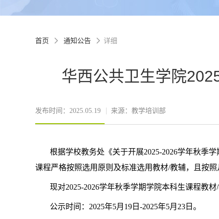
首页
通知公告
详细


华西公共卫生学院202
发布时间：2025.05.19
来源：教学培训部
根据学校教务处《
关于开展
2025-2026
学年秋季学
课程严格按照
选用原则及标准
选用教材
/
教辅
，且按照
现对
202
5
-202
6
学年
秋
季学期学院本科生课程教材
/
公示时间：
202
5
年
5
月
19
日
-2025
年
5
月
23
日
。