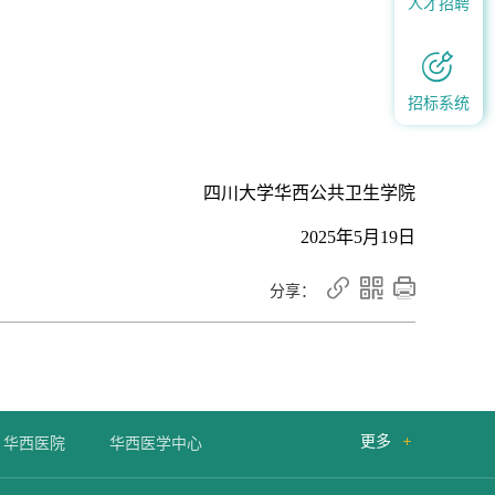
人才招聘

招标系统
四川大学华西公共卫生学院
2025
年
5
月
19
日



分享：
更多

华西医院
华西医学中心