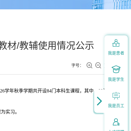

程教材/教辅使用情况公示
我是患者



字号：

我是学生
02
6
学年
秋季
学期共开设
84
门本科生课程
，
其中，
80
门


我是员工
程
为实习
。
