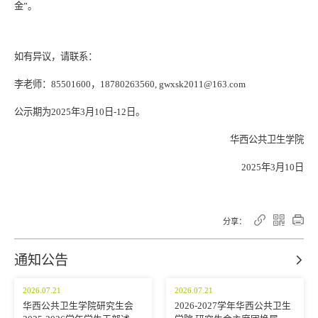
金
”
。
如有异议，请联系：
李
老师：
8
5501600
，
18780263560, gwxsk2011@163.com
公示期为202
5
年
3
月
10
日-
12
日。
华西公共卫生学院
202
5
年
3
月
10
日



分享：
通知公告

2026.07.21
2026.07.21
华西公共卫生学院研究生会
2026-2027学年华西公共卫生