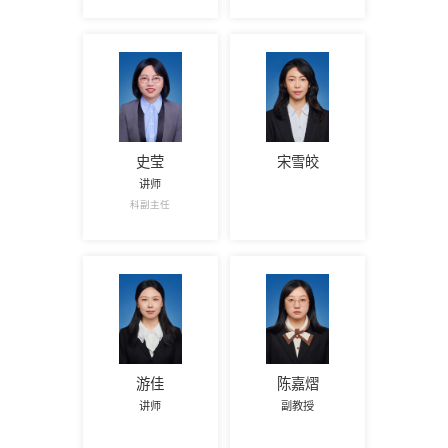
史莹
宋雪皎
讲师
科副主任
游佳
陈嘉熠
讲师
副教授