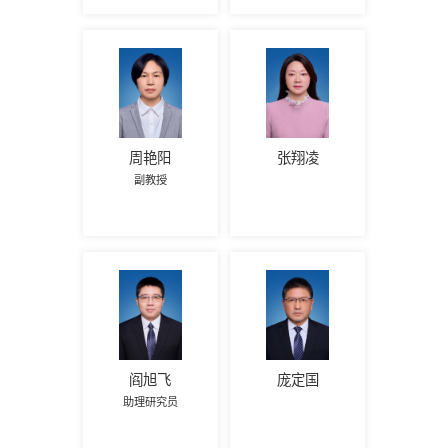
周艳阳
张翔凌
副教授
阎旭飞
庞定国
助理研究员